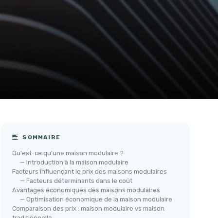
SOMMAIRE
Qu'est-ce qu'une maison modulaire ?
— Introduction à la maison modulaire
Facteurs influençant le prix des maisons modulaires
— Facteurs déterminants dans le coût
Avantages économiques des maisons modulaires
— Optimisation économique de la maison modulaire
Comparaison des prix : maison modulaire vs maison
traditionnelle