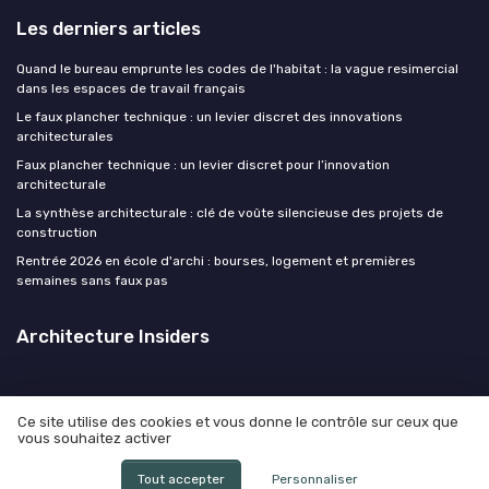
Les derniers articles
Quand le bureau emprunte les codes de l'habitat : la vague resimercial
dans les espaces de travail français
Le faux plancher technique : un levier discret des innovations
architecturales
Faux plancher technique : un levier discret pour l’innovation
architecturale
La synthèse architecturale : clé de voûte silencieuse des projets de
construction
Rentrée 2026 en école d'archi : bourses, logement et premières
semaines sans faux pas
Architecture Insiders
Ce site utilise des cookies et vous donne le contrôle sur ceux que
vous souhaitez activer
Mentions légales
Politique de confidentialité
© Architecture Insiders 2026
Tout accepter
Personnaliser