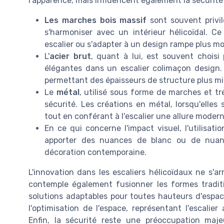
l'apparence, mais influencent également la sécurité e
Les marches bois massif
sont souvent privil
s'harmoniser avec un intérieur hélicoïdal. 
escalier ou s'adapter à un design rampe plus m
L'
acier brut
, quant à lui, est souvent choisi
élégantes dans un escalier colimaçon design. I
permettant des épaisseurs de structure plus m
Le
métal
, utilisé sous forme de marches et 
sécurité. Les créations en métal, lorsqu'elle
tout en conférant à l'escalier une allure moderne
En ce qui concerne l'impact visuel, l'utilisati
apporter des nuances de blanc ou de nuanc
décoration contemporaine.
L'innovation dans les escaliers hélicoïdaux ne s'a
contemple également fusionner les formes tradit
solutions adaptables pour toutes hauteurs d'espace
l'optimisation de l'espace, représentant l'escali
Enfin, la sécurité reste une préoccupation ma