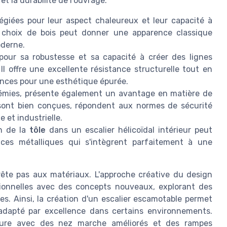
t la durabilité de l'ouvrage.
égiées pour leur aspect chaleureux et leur capacité à
Ce choix de bois peut donner une apparence classique
oderne.
 pour sa robustesse et sa capacité à créer des lignes
l offre une excellente résistance structurelle tout en
inces pour une esthétique épurée.
trémies, présente également un avantage en matière de
s sont bien conçues, répondent aux normes de sécurité
 et industrielle.
on de la
tôle
dans un escalier hélicoïdal intérieur peut
es métalliques qui s'intègrent parfaitement à une
rrête pas aux matériaux. L'approche créative du design
ionnelles avec des concepts nouveaux, explorant des
s. Ainsi, la création d'un escalier escamotable permet
er adapté par excellence dans certains environnements.
jeure avec des nez marche améliorés et des rampes