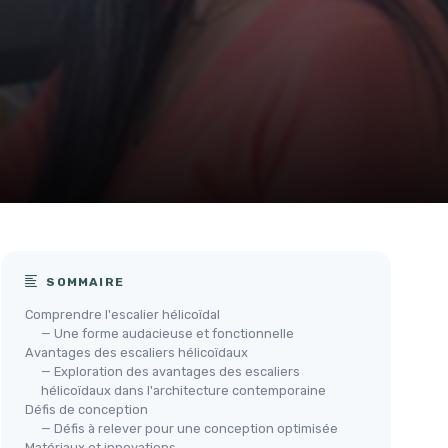
SOMMAIRE
Comprendre l'escalier hélicoïdal
— Une forme audacieuse et fonctionnelle
Avantages des escaliers hélicoïdaux
— Exploration des avantages des escaliers
hélicoïdaux dans l'architecture contemporaine
Défis de conception
— Défis à relever pour une conception optimisée
Matériaux et innovations