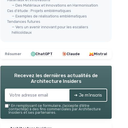
— Des Matériaux et Innovations en Harmonisation
Cas d'étude : Projets emblématiques
— Exemples de réalisations emblématiques
Tendances futures
— Vers un avenir innovant pour les escaliers
hélicoïdaux
Résumer
ChatGPT
Claude
Mistral
Recevez les dernières actualités de
Architecture Insiders
➔ Je m'inscris
*
En remplissant ce formulaire, j’accepte d’être
contacté(e) à des fins commerciales par Architecture
Insiders et ses partenaires.