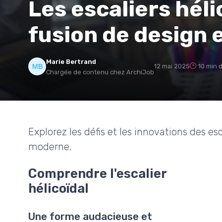
Les escaliers héli
fusion de design 
Marie Bertrand
12 mai 2025
10 min 
Chargée de contenu chez ArchiJob
Explorez les défis et les innovations des es
moderne.
Comprendre l'escalier
hélicoïdal
Une forme audacieuse et