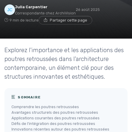
Julia Carpentier
26 août 2025
Correspondante chez ArchiVision
9 min de lecture
Partager cette page
Explorez l'importance et les applications des
poutres retroussées dans l'architecture
contemporaine, un élément clé pour des
structures innovantes et esthétiques.
SOMMAIRE
Comprendre les poutres retroussées
Avantages structurels des poutres retroussées
Applications courantes des poutres retroussées
Défis de l'intégration des poutres retroussées
Innovations récentes autour des poutres retroussées