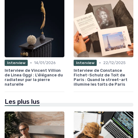
•
•
14/01/2026
22/12/2025
Interview
Interview
Interview de Vincent Villion
Interview de Constance
de Linea Oggi : L'élégance du
Fichet-Schulz de Toit de
radiateur par la pierre
Paris : Quand le street-art
naturelle
illumine les toits de Paris
Les plus lus