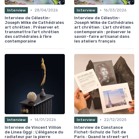
•
•
28/04/2026
16/03/2026
Interview
Interview
Interview de Célestin-
Interview de Célestin-
Joseph Wilke de Cathédrales
Joseph Wilke de Cathédrales
art chrétien : Préserver et
art chrétien : L’art chrétien
transmettre l’art chrétien
contemporain : préserver le
des cathédrales à l’ère
savoir-faire artisanal dans
contemporaine
les ateliers français
•
•
14/01/2026
22/12/2025
Interview
Interview
Interview de Vincent Villion
Interview de Constance
de Linea Oggi : L'élégance du
Fichet-Schulz de Toit de
radiateur par la pierre
Paris : Quand le street-art