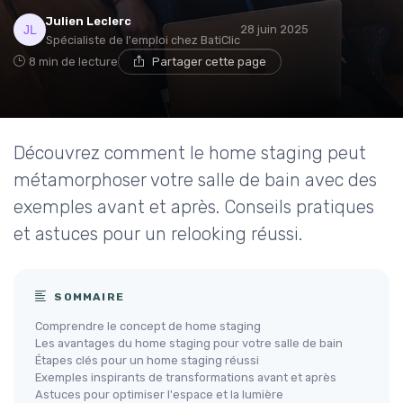
Julien Leclerc
28 juin 2025
Spécialiste de l'emploi chez BatiClic
8 min de lecture
Partager cette page
Découvrez comment le home staging peut
métamorphoser votre salle de bain avec des
exemples avant et après. Conseils pratiques
et astuces pour un relooking réussi.
SOMMAIRE
Comprendre le concept de home staging
Les avantages du home staging pour votre salle de bain
Étapes clés pour un home staging réussi
Exemples inspirants de transformations avant et après
Astuces pour optimiser l'espace et la lumière