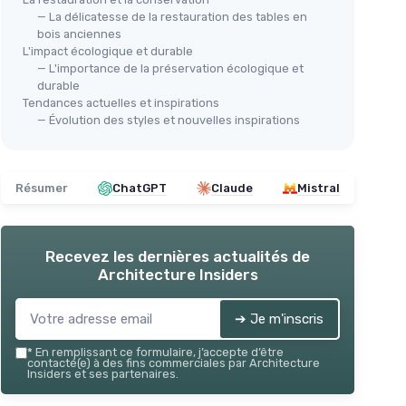
— La délicatesse de la restauration des tables en
bois anciennes
L'impact écologique et durable
— L'importance de la préservation écologique et
durable
Tendances actuelles et inspirations
— Évolution des styles et nouvelles inspirations
Résumer
ChatGPT
Claude
Mistral
Recevez les dernières actualités de
Architecture Insiders
➔ Je m'inscris
*
En remplissant ce formulaire, j’accepte d’être
contacté(e) à des fins commerciales par Architecture
Insiders et ses partenaires.