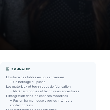
SOMMAIRE
L'histoire des tables en bois anciennes
— Un héritage du passé
Les matériaux et techniques de fabrication
— Matériaux nobles et techniques ancestrales
L'intégration dans les espaces modernes
— Fusion harmonieuse avec les intérieurs
contemporains
La restauration et la conservation