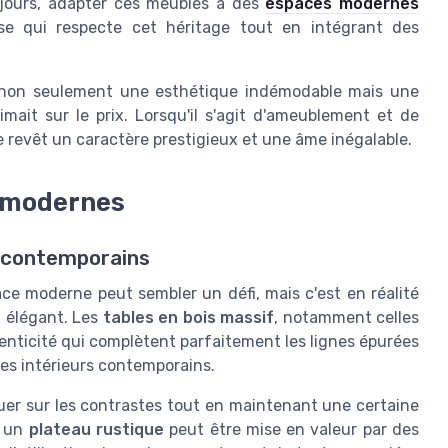
 jours, adapter ces meubles à des
espaces modernes
se qui respecte cet héritage tout en intégrant des
e non seulement une esthétique indémodable mais une
mait sur le prix. Lorsqu'il s'agit d'ameublement et de
e revêt un caractère prestigieux et une âme inégalable.
s modernes
s contemporains
e moderne peut sembler un défi, mais c'est en réalité
t élégant. Les
tables en bois massif
, notamment celles
enticité qui complètent parfaitement les lignes épurées
les intérieurs contemporains.
jouer sur les contrastes tout en maintenant une certaine
 un
plateau rustique
peut être mise en valeur par des