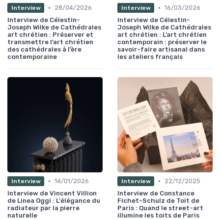
•
•
28/04/2026
16/03/2026
Interview
Interview
Interview de Célestin-
Interview de Célestin-
Joseph Wilke de Cathédrales
Joseph Wilke de Cathédrales
art chrétien : Préserver et
art chrétien : L’art chrétien
transmettre l’art chrétien
contemporain : préserver le
des cathédrales à l’ère
savoir-faire artisanal dans
contemporaine
les ateliers français
•
•
14/01/2026
22/12/2025
Interview
Interview
Interview de Vincent Villion
Interview de Constance
de Linea Oggi : L'élégance du
Fichet-Schulz de Toit de
radiateur par la pierre
Paris : Quand le street-art
naturelle
illumine les toits de Paris