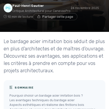
Paul-Henri Gautier
24 novembre 2025
Critique Architectural pour CanevasPro
10 min de lecture
Partager cette page
Le bardage acier imitation bois séduit de plus
en plus d’architectes et de maîtres d’ouvrage.
Découvrez ses avantages, ses applications et
les critères à prendre en compte pour vos
projets architecturaux.
SOMMAIRE
Pourquoi choisir un bardage acier imitation bois ?
Les avantages techniques du bardage acier
Aspects esthétiques et réalisme des finitions bois