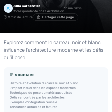
Julia Carpentier
13 mai 2025
Correspondante chez ArchiVision
9 min de lecture
Partager cette page
Explorez comment le carreau noir et blanc
influence l'architecture moderne et les défis
qu'il pose.
SOMMAIRE
Histoire et évolution du carreau noir et blanc
L'impact visuel dans les espaces modernes
Techniques de pose et matériaux utilisés
Défis rencontrés par les architectes
Exemples d'intégration réussie
Tendances actuelles et futures