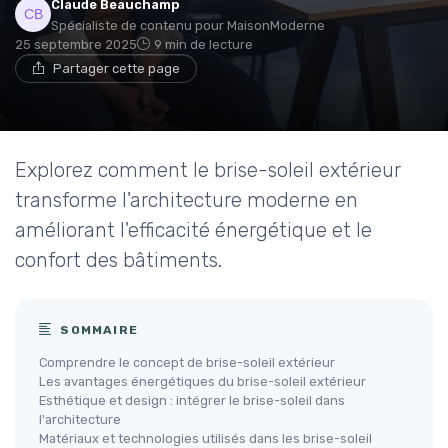
Claude Beauchamp
Spécialiste de contenu pour MaisonModerne
25 septembre 2025
9 min de lecture
Partager cette page
Explorez comment le brise-soleil extérieur
transforme l'architecture moderne en
améliorant l'efficacité énergétique et le
confort des bâtiments.
SOMMAIRE
Comprendre le concept de brise-soleil extérieur
Les avantages énergétiques du brise-soleil extérieur
Esthétique et design : intégrer le brise-soleil dans
l'architecture
Matériaux et technologies utilisés dans les brise-soleil