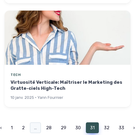
TECH
Virtuosité Verticale: Maîtriser le Marketing des
Gratte-ciels High-Tech
10 janv. 2025 · Yann Fournier
‹
1
2
...
28
29
30
31
32
33
›