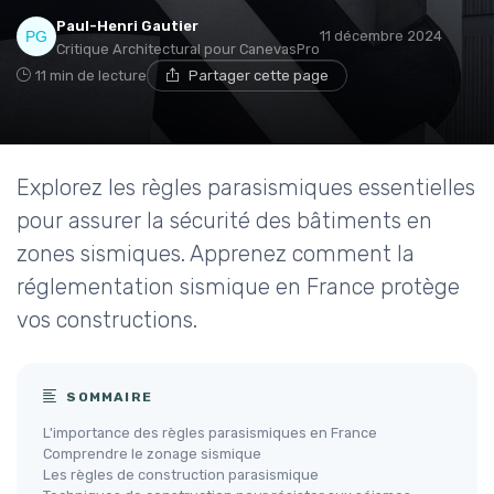
Paul-Henri Gautier
11 décembre 2024
Critique Architectural pour CanevasPro
11 min de lecture
Partager cette page
Explorez les règles parasismiques essentielles
pour assurer la sécurité des bâtiments en
zones sismiques. Apprenez comment la
réglementation sismique en France protège
vos constructions.
SOMMAIRE
L'importance des règles parasismiques en France
Comprendre le zonage sismique
Les règles de construction parasismique