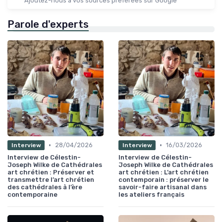
Ajoutez-nous à vos sources préférées sur Google
Parole d'experts
•
•
28/04/2026
16/03/2026
Interview
Interview
Interview de Célestin-
Interview de Célestin-
Joseph Wilke de Cathédrales
Joseph Wilke de Cathédrales
art chrétien : Préserver et
art chrétien : L’art chrétien
transmettre l’art chrétien
contemporain : préserver le
des cathédrales à l’ère
savoir-faire artisanal dans
contemporaine
les ateliers français