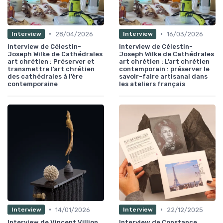
•
•
28/04/2026
16/03/2026
Interview
Interview
Interview de Célestin-
Interview de Célestin-
Joseph Wilke de Cathédrales
Joseph Wilke de Cathédrales
art chrétien : Préserver et
art chrétien : L’art chrétien
transmettre l’art chrétien
contemporain : préserver le
des cathédrales à l’ère
savoir-faire artisanal dans
contemporaine
les ateliers français
•
•
14/01/2026
22/12/2025
Interview
Interview
Interview de Vincent Villion
Interview de Constance