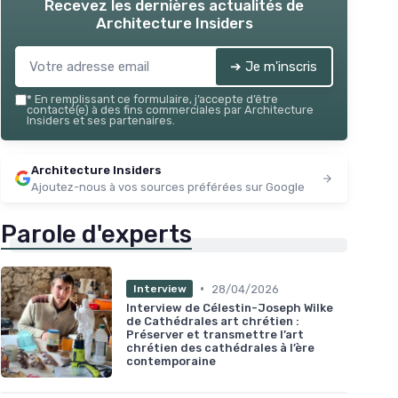
Recevez les dernières actualités de
Architecture Insiders
➔ Je m'inscris
*
En remplissant ce formulaire, j’accepte d’être
contacté(e) à des fins commerciales par Architecture
Insiders et ses partenaires.
Architecture Insiders
Ajoutez-nous à vos sources préférées sur Google
Parole d'experts
•
28/04/2026
Interview
Interview de Célestin-Joseph Wilke
de Cathédrales art chrétien :
Préserver et transmettre l’art
chrétien des cathédrales à l’ère
contemporaine