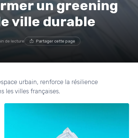
rmer un greening
e ville durable
in de lecture
Partager cette page
pace urbain, renforce la résilience
 les villes françaises.