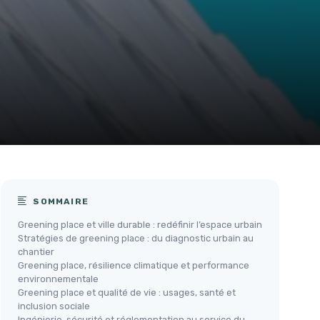
SOMMAIRE
Greening place et ville durable : redéfinir l’espace urbain
Stratégies de greening place : du diagnostic urbain au
chantier
Greening place, résilience climatique et performance
environnementale
Greening place et qualité de vie : usages, santé et
inclusion sociale
Ingénierie, sécurité et réglementation au service du