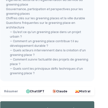
greening place
Gouvernance, participation et perspectives pour les
greening places
Chiffres clés sur les greening places et la ville durable
Questions fréquentes sur le greening place en
architecture
— Qu’est ce qu’un greening place dans un projet
urbain ?
— Comment un greening place contribue t il au
développement durable ?
— Quels acteurs interviennent dans la création d’un
greening place ?
— Comment suivre l’actualité des projets de greening
place ?
— Quels sont les principaux défis techniques d’un
greening place ?
Résumer
ChatGPT
Claude
Mistral