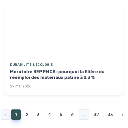
DURABILITÉ & ÉCOLOGIE
Moratoire REP PMCB : pourquoi la filière du
réemploi des matériaux patine à 0,3 %
29 mai 2026
‹
1
2
3
4
5
6
...
32
33
›