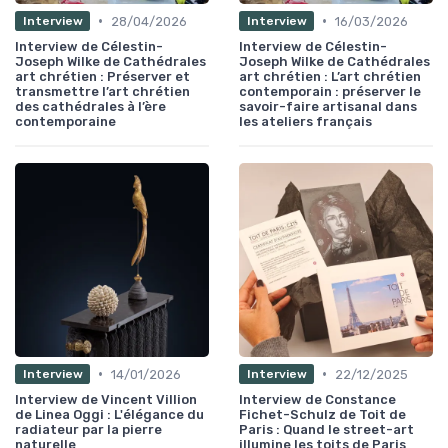
•
•
28/04/2026
16/03/2026
Interview
Interview
Interview de Célestin-
Interview de Célestin-
Joseph Wilke de Cathédrales
Joseph Wilke de Cathédrales
art chrétien : Préserver et
art chrétien : L’art chrétien
transmettre l’art chrétien
contemporain : préserver le
des cathédrales à l’ère
savoir-faire artisanal dans
contemporaine
les ateliers français
•
•
14/01/2026
22/12/2025
Interview
Interview
Interview de Vincent Villion
Interview de Constance
de Linea Oggi : L'élégance du
Fichet-Schulz de Toit de
radiateur par la pierre
Paris : Quand le street-art
naturelle
illumine les toits de Paris