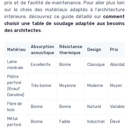
prix et de facilité de maintenance. Pour aller plus loin
sur le choix des matériaux adaptés à l’architecture
intérieure, découvrez ce guide détaillé sur
comment
choisir une table de soudage adaptée aux besoins
des architectes
.
Absorption
Résistance
Matériau
Design
Prix
acoustique
thermique
Laine
Excellente
Bonne
Classique
Abordable
minérale
Plâtre
perforé
Très bonne
Moyenne
Moderne
Moyen
(Knauf
Danoline)
Fibre de
Bonne
Bonne
Naturel
Variable
bois
Métal
Bonne
Faible
Industriel
Élevé
perforé