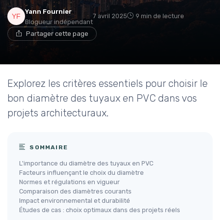
Yann Fournier
7 avril 2025
9 min de lecture
Blogueur indépendant
Partager cette page
Explorez les critères essentiels pour choisir le
bon diamètre des tuyaux en PVC dans vos
projets architecturaux.
SOMMAIRE
L'importance du diamètre des tuyaux en PVC
Facteurs influençant le choix du diamètre
Normes et régulations en vigueur
Comparaison des diamètres courants
Impact environnemental et durabilité
Études de cas : choix optimaux dans des projets réels