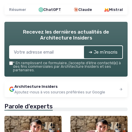
Résumer
ChatGPT
Claude
Mistral
Recevez les dernières actualités de
Architecture Insiders
➔ Je m'inscris
*
En remplissant ce formulaire, j’accepte d’être contacté(e) à
des fins commerciales par Architecture Insiders et ses
partenaires.
Architecture Insiders
Ajoutez-nous à vos sources préférées sur Google
Parole d'experts