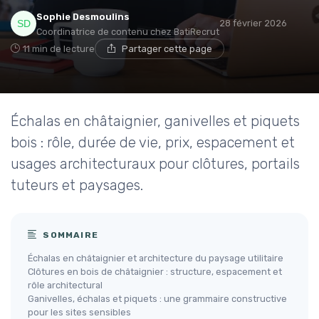
Sophie Desmoulins
28 février 2026
Coordinatrice de contenu chez BatiRecrut
11 min de lecture
Partager cette page
Échalas en châtaignier, ganivelles et piquets
bois : rôle, durée de vie, prix, espacement et
usages architecturaux pour clôtures, portails
tuteurs et paysages.
SOMMAIRE
Échalas en châtaignier et architecture du paysage utilitaire
Clôtures en bois de châtaignier : structure, espacement et
rôle architectural
Ganivelles, échalas et piquets : une grammaire constructive
pour les sites sensibles