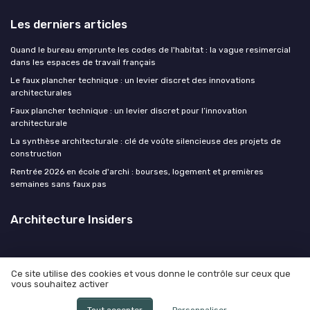
Les derniers articles
Quand le bureau emprunte les codes de l'habitat : la vague resimercial
dans les espaces de travail français
Le faux plancher technique : un levier discret des innovations
architecturales
Faux plancher technique : un levier discret pour l’innovation
architecturale
La synthèse architecturale : clé de voûte silencieuse des projets de
construction
Rentrée 2026 en école d'archi : bourses, logement et premières
semaines sans faux pas
Architecture Insiders
Ce site utilise des cookies et vous donne le contrôle sur ceux que
vous souhaitez activer
Mentions légales
Politique de confidentialité
© Architecture Insiders 2026
Tout accepter
Personnaliser