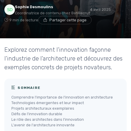
Sophie Desmoulins
4 avril 2025
Coordinatrice de contenu chez BatiRecrut
9 min de lecture
Partager cette page
Explorez comment l'innovation façonne
l'industrie de l'architecture et découvrez des
exemples concrets de projets novateurs.
SOMMAIRE
Comprendre l'importance de l'innovation en architecture
Technologies émergentes et leur impact
Projets architecturaux exemplaires
Défis de l'innovation durable
Le rôle des architectes dans l'innovation
L'avenir de l'architecture innovante