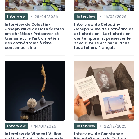
•
•
28/04/2026
16/03/2026
Interview
Interview
Interview de Célestin-
Interview de Célestin-
Joseph Wilke de Cathédrales
Joseph Wilke de Cathédrales
art chrétien : Préserver et
art chrétien : L’art chrétien
transmettre l’art chrétien
contemporain : préserver le
des cathédrales à l’ère
savoir-faire artisanal dans
contemporaine
les ateliers français
•
•
14/01/2026
22/12/2025
Interview
Interview
Interview de Vincent Villion
Interview de Constance
de Linea Oggi : L'élégance du
Fichet-Schulz de Toit de