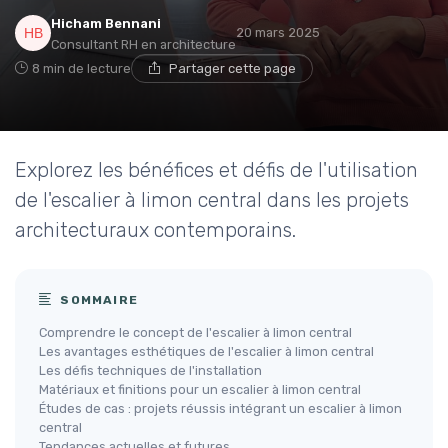
Hicham Bennani
20 mars 2025
Consultant RH en architecture
8 min de lecture
Partager cette page
Explorez les bénéfices et défis de l'utilisation
de l'escalier à limon central dans les projets
architecturaux contemporains.
SOMMAIRE
Comprendre le concept de l'escalier à limon central
Les avantages esthétiques de l'escalier à limon central
Les défis techniques de l'installation
Matériaux et finitions pour un escalier à limon central
Études de cas : projets réussis intégrant un escalier à limon
central
Tendances actuelles et futures