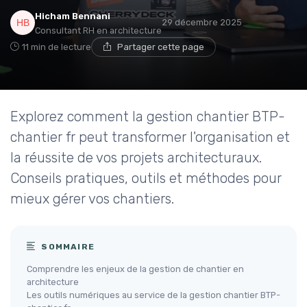
Hicham Bennani
29 décembre 2025
Consultant RH en architecture
11 min de lecture
Partager cette page
Explorez comment la gestion chantier BTP-
chantier fr peut transformer l'organisation et
la réussite de vos projets architecturaux.
Conseils pratiques, outils et méthodes pour
mieux gérer vos chantiers.
SOMMAIRE
Comprendre les enjeux de la gestion de chantier en
architecture
Les outils numériques au service de la gestion chantier BTP-