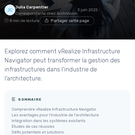
Julia Carpentier
3 juin 2025
Correspondante chez ArchiVision
8 min de lecture
Partager cette page
Explorez comment vRealize Infrastructure
Navigator peut transformer la gestion des
infrastructures dans l'industrie de
l'architecture.
SOMMAIRE
Comprendre vRealize Infrastructure Navigator
Les avantages pour l'industrie de l'architecture
Intégration dans les systèmes existants
Études de cas réussies
Défis potentiels et solutions