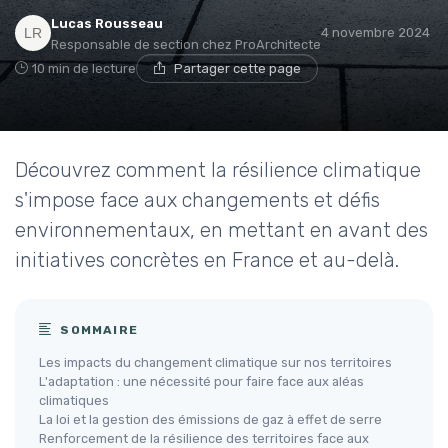
Lucas Rousseau
4 novembre 2024
Responsable de section chez ProArchitecte
10 min de lecture
Partager cette page
Découvrez comment la résilience climatique
s'impose face aux changements et défis
environnementaux, en mettant en avant des
initiatives concrètes en France et au-delà.
SOMMAIRE
Les impacts du changement climatique sur nos territoires
L'adaptation : une nécessité pour faire face aux aléas
climatiques
La loi et la gestion des émissions de gaz à effet de serre
Renforcement de la résilience des territoires face aux