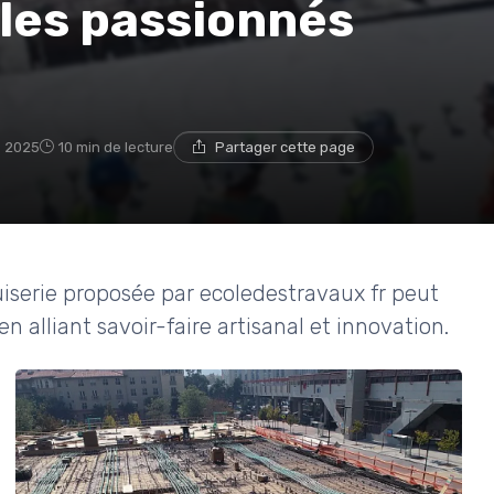
les passionnés
 2025
10 min de lecture
Partager cette page
erie proposée par ecoledestravaux fr peut
en alliant savoir-faire artisanal et innovation.