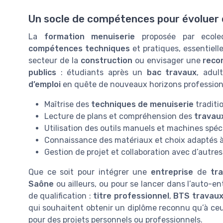
Un socle de compétences pour évoluer 
La
formation menuiserie
proposée par ecole
compétences techniques
et pratiques, essentiell
secteur de la
construction
ou envisager une
reco
publics
: étudiants après un
bac travaux
, adu
d’emploi
en quête de nouveaux horizons profession
Maîtrise des
techniques de menuiserie
traditi
Lecture de plans et compréhension des
travaux
Utilisation des outils manuels et machines spéc
Connaissance des matériaux et choix adaptés à
Gestion de projet et collaboration avec d’autre
Que ce soit pour intégrer une
entreprise
de
tr
Saône
ou ailleurs, ou pour se lancer dans l’auto-en
de qualification :
titre professionnel
,
BTS travau
qui souhaitent obtenir un diplôme reconnu qu’à ce
pour des projets personnels ou professionnels.