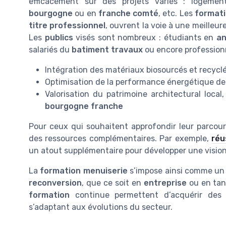
efficacement sur des projets variés : logements
bourgogne
ou en
franche comté
, etc. Les
format
titre professionnel
, ouvrent la voie à une meille
Les
publics
visés sont nombreux : étudiants en
an
salariés du
batiment travaux
ou encore profession
Intégration des matériaux biosourcés et recycl
Optimisation de la performance énergétique d
Valorisation du patrimoine architectural loc
bourgogne franche
Pour ceux qui souhaitent approfondir leur parcour
des ressources complémentaires. Par exemple,
réu
un atout supplémentaire pour développer une visio
La
formation menuiserie
s’impose ainsi comme un 
reconversion
, que ce soit en
entreprise
ou en tan
formation
continue permettent d’acquérir de
s’adaptant aux évolutions du secteur.