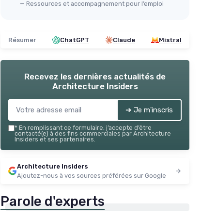
— Ressources et accompagnement pour l’emploi
Résumer
ChatGPT
Claude
Mistral
Recevez les dernières actualités de
Architecture Insiders
➔ Je m'inscris
*
En remplissant ce formulaire, j’accepte d’être
contacté(e) à des fins commerciales par Architecture
Insiders et ses partenaires.
Architecture Insiders
Ajoutez-nous à vos sources préférées sur Google
Parole d'experts