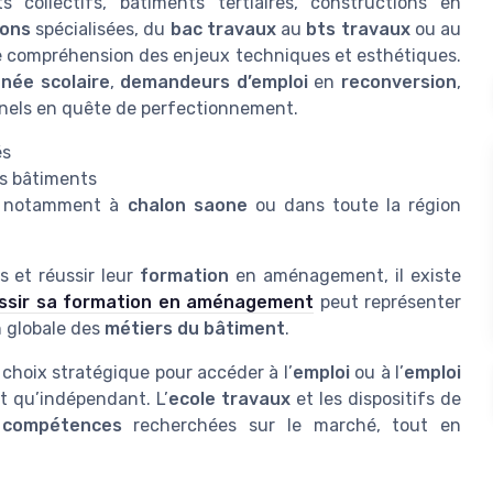
 collectifs, bâtiments tertiaires, constructions en
ions
spécialisées, du
bac travaux
au
bts travaux
ou au
ure compréhension des enjeux techniques et esthétiques.
née scolaire
,
demandeurs d’emploi
en
reconversion
,
nels en quête de perfectionnement.
és
es bâtiments
al, notamment à
chalon saone
ou dans toute la région
s et réussir leur
formation
en aménagement, il existe
ssir sa formation en aménagement
peut représenter
n globale des
métiers du bâtiment
.
choix stratégique pour accéder à l’
emploi
ou à l’
emploi
t qu’indépendant. L’
ecole travaux
et les dispositifs de
s
compétences
recherchées sur le marché, tout en