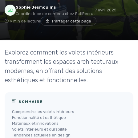
Sophie Desmoulins
7 avril 2025
Coordinatrice de contenu chez BatiRecrut
9 min de lecture
Partager cette page
Explorez comment les volets intérieurs
transforment les espaces architecturaux
modernes, en offrant des solutions
esthétiques et fonctionnelles.
SOMMAIRE
Comprendre les volets intérieurs
Fonctionnalité et esthétique
Matériaux et innovations
Volets intérieurs et durabilité
Tendances actuelles en design