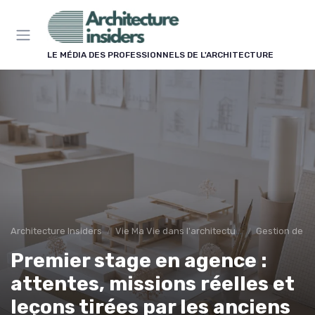
Panneau de gestion des cookies
LE MÉDIA DES PROFESSIONNELS DE L'ARCHITECTURE
Architecture Insiders
Vie Ma Vie dans l'architecture
Gestion de ca
Premier stage en agence :
attentes, missions réelles et
leçons tirées par les anciens