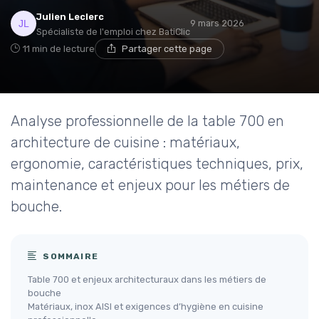
Julien Leclerc
9 mars 2026
Spécialiste de l'emploi chez BatiClic
11 min de lecture
Partager cette page
Analyse professionnelle de la table 700 en
architecture de cuisine : matériaux,
ergonomie, caractéristiques techniques, prix,
maintenance et enjeux pour les métiers de
bouche.
SOMMAIRE
Table 700 et enjeux architecturaux dans les métiers de
bouche
Matériaux, inox AISI et exigences d’hygiène en cuisine