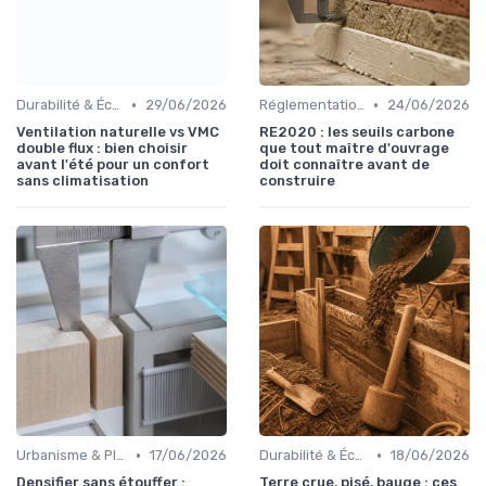
•
•
Durabilité & Écologie
29/06/2026
Réglementations & Normes
24/06/2026
Ventilation naturelle vs VMC
RE2020 : les seuils carbone
double flux : bien choisir
que tout maître d'ouvrage
avant l'été pour un confort
doit connaître avant de
sans climatisation
construire
•
•
Urbanisme & Planification
17/06/2026
Durabilité & Écologie
18/06/2026
Densifier sans étouffer :
Terre crue, pisé, bauge : ces