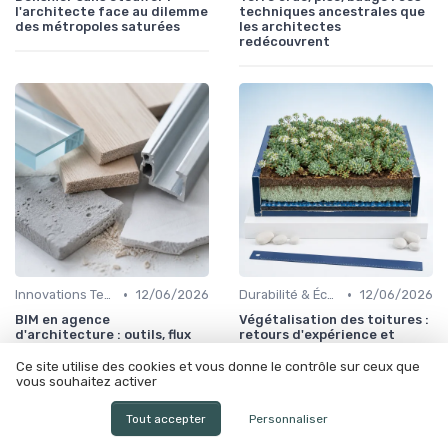
l'architecte face au dilemme
techniques ancestrales que
des métropoles saturées
les architectes
redécouvrent
•
•
Innovations Technologiques
12/06/2026
Durabilité & Écologie
12/06/2026
BIM en agence
Végétalisation des toitures :
d'architecture : outils, flux
retours d'expérience et
de travail et retour sur
performances réelles après
investissement
cinq ans
Ce site utilise des cookies et vous donne le contrôle sur ceux que
vous souhaitez activer
Tout accepter
Personnaliser