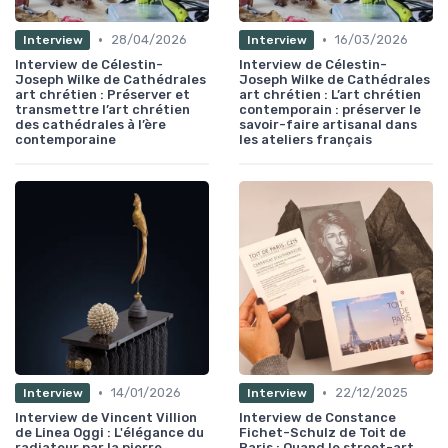
•
•
28/04/2026
16/03/2026
Interview
Interview
Interview de Célestin-
Interview de Célestin-
Joseph Wilke de Cathédrales
Joseph Wilke de Cathédrales
art chrétien : Préserver et
art chrétien : L’art chrétien
transmettre l’art chrétien
contemporain : préserver le
des cathédrales à l’ère
savoir-faire artisanal dans
contemporaine
les ateliers français
•
•
14/01/2026
22/12/2025
Interview
Interview
Interview de Vincent Villion
Interview de Constance
de Linea Oggi : L'élégance du
Fichet-Schulz de Toit de
radiateur par la pierre
Paris : Quand le street-art